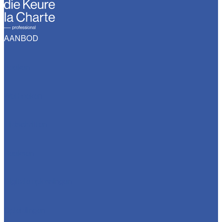
AANBOD
Boeken
Wetboeken
Tijdschriften
Reeksen
Digitale oplossingen
Opleidingen