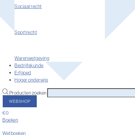
Sociaal recht
Sportrecht
Warenwetgeving
Bedrijfskunde
Erfgoed
Hoger onderwijs
Producten zoeken
WEBSHOP
€
0
Boeken
Wetboeken